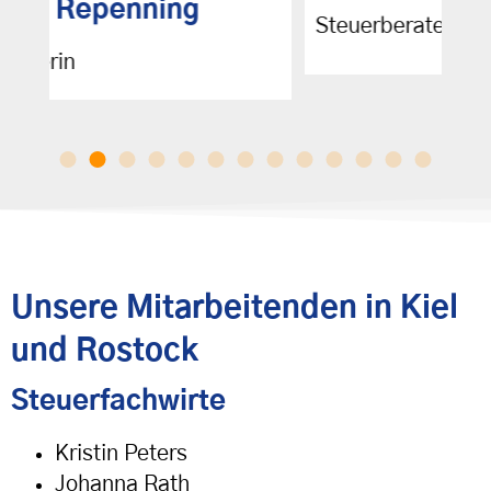
Steuerberater, M. Sc.
S
Unsere Mitarbeitenden in Kiel
und Rostock
Steuerfachwirte
Kristin Peters
Johanna Rath